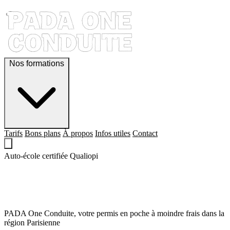
Nos formations
Tarifs
Bons plans
À propos
Infos utiles
Contact
Auto-école certifiée Qualiopi
QUE LE PERMIS,
SOIT AVEC TOI !
PADA One Conduite, votre permis en poche à moindre frais dans la
région Parisienne