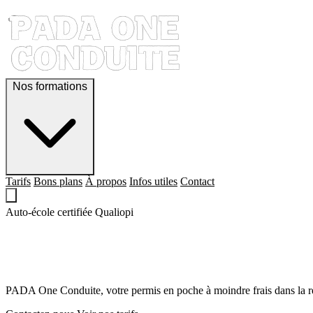
Nos formations
Tarifs
Bons plans
À propos
Infos utiles
Contact
Auto-école certifiée Qualiopi
QUE LE PERMIS,
SOIT AVEC TOI !
PADA One Conduite, votre permis en poche à moindre frais dans la r