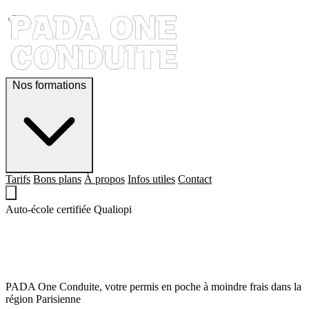
Nos formations
Tarifs
Bons plans
À propos
Infos utiles
Contact
Auto-école certifiée Qualiopi
QUE LE PERMIS,
SOIT AVEC TOI !
PADA One Conduite, votre permis en poche à moindre frais dans la
région Parisienne