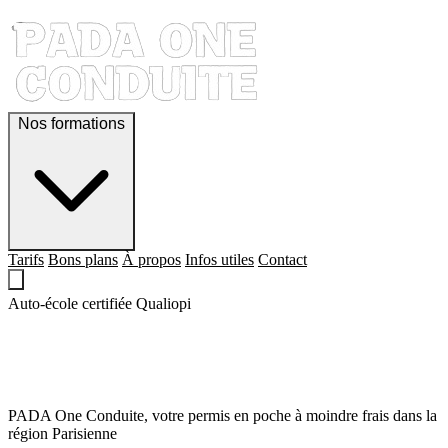
Nos formations
Tarifs
Bons plans
À propos
Infos utiles
Contact
Auto-école certifiée Qualiopi
QUE LE PERMIS,
SOIT AVEC TOI !
PADA One Conduite, votre permis en poche à moindre frais dans la
région Parisienne