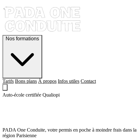
Nos formations
Tarifs
Bons plans
À propos
Infos utiles
Contact
Auto-école certifiée Qualiopi
QUE LE PERMIS,
SOIT AVEC TOI !
PADA One Conduite, votre permis en poche à moindre frais dans la
région Parisienne