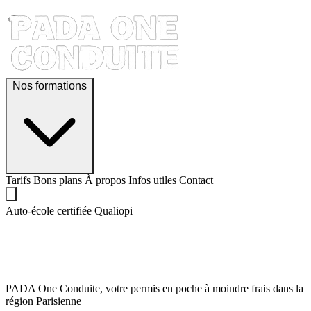
Nos formations
Tarifs
Bons plans
À propos
Infos utiles
Contact
Auto-école certifiée Qualiopi
QUE LE PERMIS,
SOIT AVEC TOI !
PADA One Conduite, votre permis en poche à moindre frais dans la
région Parisienne