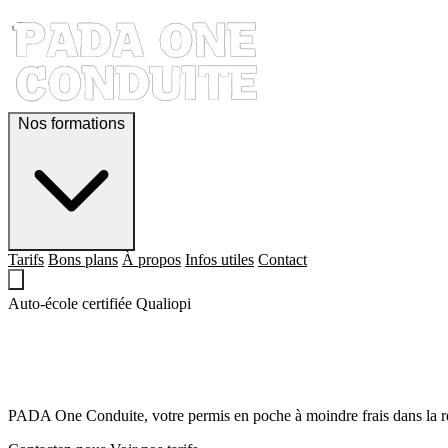
Nos formations
Tarifs
Bons plans
À propos
Infos utiles
Contact
Auto-école certifiée Qualiopi
QUE LE PERMIS,
SOIT AVEC TOI !
PADA One Conduite, votre permis en poche à moindre frais dans la r