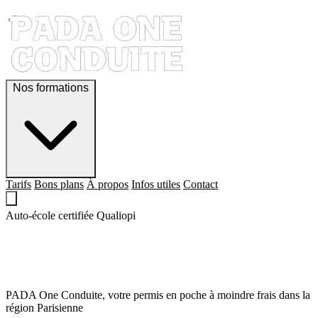
Nos formations
Tarifs
Bons plans
À propos
Infos utiles
Contact
Auto-école certifiée Qualiopi
QUE LE PERMIS,
SOIT AVEC TOI !
PADA One Conduite, votre permis en poche à moindre frais dans la
région Parisienne