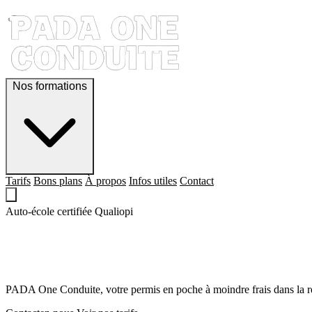
Nos formations
Tarifs
Bons plans
À propos
Infos utiles
Contact
Auto-école certifiée Qualiopi
QUE LE PERMIS,
SOIT AVEC TOI !
PADA One Conduite, votre permis en poche à moindre frais dans la r