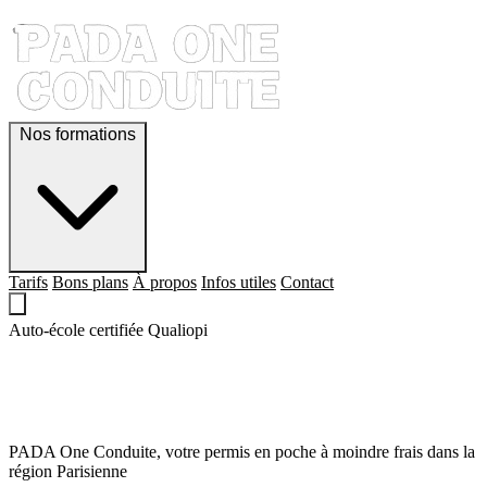
Nos formations
Tarifs
Bons plans
À propos
Infos utiles
Contact
Auto-école certifiée Qualiopi
QUE LE PERMIS,
SOIT AVEC TOI !
PADA One Conduite, votre permis en poche à moindre frais dans la
région Parisienne