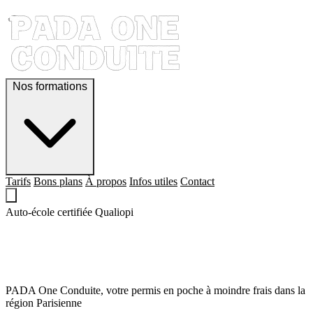
Nos formations
Tarifs
Bons plans
À propos
Infos utiles
Contact
Auto-école certifiée Qualiopi
QUE LE PERMIS,
SOIT AVEC TOI !
PADA One Conduite, votre permis en poche à moindre frais dans la
région Parisienne