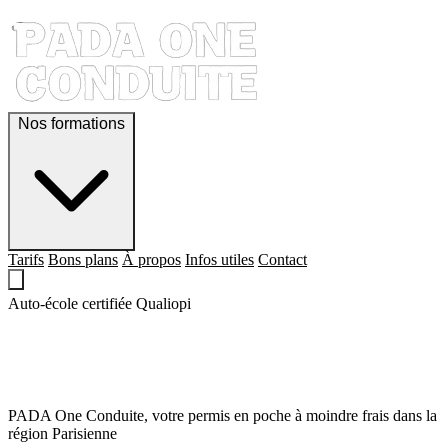
Nos formations
Tarifs
Bons plans
À propos
Infos utiles
Contact
Auto-école certifiée Qualiopi
QUE LE PERMIS,
SOIT AVEC TOI !
PADA One Conduite, votre permis en poche à moindre frais dans la
région Parisienne