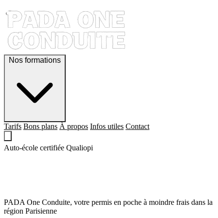
Nos formations
Tarifs
Bons plans
À propos
Infos utiles
Contact
Auto-école certifiée Qualiopi
QUE LE PERMIS,
SOIT AVEC TOI !
PADA One Conduite, votre permis en poche à moindre frais dans la
région Parisienne