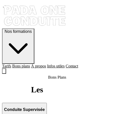
Nos formations
Tarifs
Bons plans
À propos
Infos utiles
Contact
Bons Plans
Les
Bons Plans
Conduite Supervisée